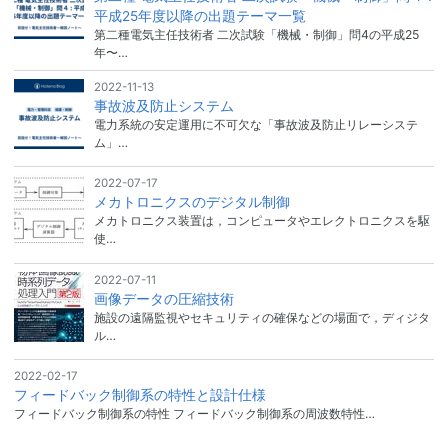
平成25年度以降の出題テーマ一覧
第二種電気主任技術者 二次試験「機械・制御」問4の平成25
年〜…
2022-11-13
事故波及防止システム
電力系統の安定運用に不可欠な「事故波及防止リレーシステ
ム」…
2022-07-17
メカトロニクスのデジタル制御
メカトロニクス装置は，コンピュータやエレクトロニクスを駆
使…
2022-07-11
画像データの圧縮技術
施設の遠隔監視やセキュリティの確保などの場面で，ディジタ
ル…
2022-02-17
フィードバック制御系の特性と設計仕様
フィードバック制御系の特性 フィードバック制御系の周波数特性…