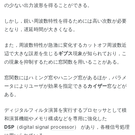
の少ない出力波形を得ることができる。
しかし，鋭い周波数特性を得るためには高い次数が必要
となり，遅延時間が大きくなる。
また，周波数特性が急激に変化するカットオフ周波数近
辺で大きな誤差を生じる
ギブス
現象が知られており，こ
の現象を抑制するために窓関数を用いることがある。
窓関数にはハミング窓やハニング窓があるほか，パラメ
ータによりユーザが効果を指定できる
カイザー
窓などが
ある。
ディジタルフィルタ演算を実行するプロセッサとして積
和演算機能やメモリ構成などを専用に強化した
DSP
（digital signal
processor
） があり，各種信号処理