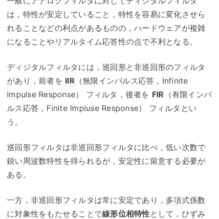
一般にアナログフィルタに対してディジタルフィルタ
は，特性が安定していること，特性を容易に変化させら
れることなどの利点があるものの，ハードウェアが複雑
になることやリアルタイム応答性の点で不利となる。
ディジタルフィルタには，巡回形と非巡回形のフィルタ
があり，前者を
IIR
（無限インパルス応答，Infinite
Impulse Response） フィルタ，後者を
FIR
（有限インパ
ルス応答，Finite Impluse Response） フィルタとい
う。
巡回形フィルタは非巡回形フィルタに比べ，低い次数で
鋭い周波数特性を得られるが，安定性に留意する必要が
ある。
一方，非巡回形フィルタは常に安定であり，
多項式
係数
に対象性をもたせることで
線形位相特性
として，ひずみ