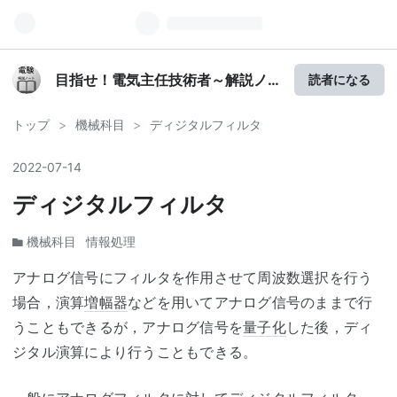
目指せ！電気主任技術者～解説ノ
読者になる
ート～
トップ
>
機械科目
>
ディジタルフィルタ
2022
-
07
-
14
ディジタルフィルタ
機械科目
情報処理
アナログ信号にフィルタを作用させて周波数選択を行う
場合，演算
増幅器
などを用いてアナログ信号のままで行
うこともできるが，アナログ信号を
量子化
した後，ディ
ジタル演算により行うこともできる。